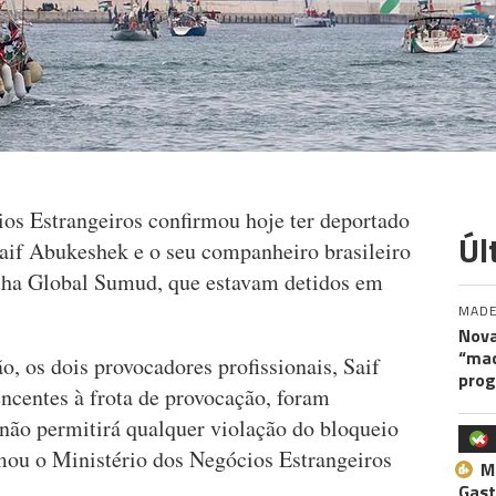
ios Estrangeiros confirmou hoje ter deportado
Úl
Saif Abukeshek e o seu companheiro brasileiro
lha Global Sumud, que estavam detidos em
MADE
Nova
“maq
o, os dois provocadores profissionais, Saif
pro
ncentes à frota de provocação, foram
l não permitirá qualquer violação do bloqueio
rmou o Ministério dos Negócios Estrangeiros
M
Gast