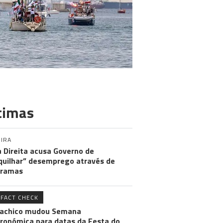
timas
IRA
 Direita acusa Governo de
uilhar” desemprego através de
gramas
FACT CHECK
achico mudou Semana
ronómica para datas da Festa do