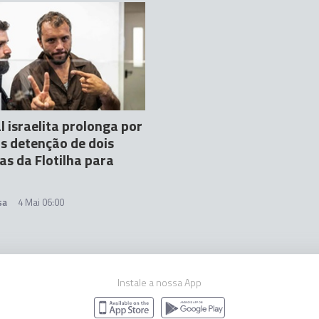
l israelita prolonga por
as detenção de dois
tas da Flotilha para
sa
4 Mai 06:00
Instale a nossa App