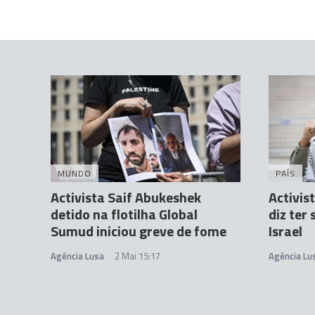
MUNDO
PAÍS
Activista Saif Abukeshek
Activis
detido na flotilha Global
diz ter
Sumud iniciou greve de fome
Israel
Agência Lusa
2 Mai 15:17
Agência Lu