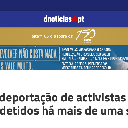
Faltam
65 dias
para os
 deportação de activistas 
detidos há mais de uma