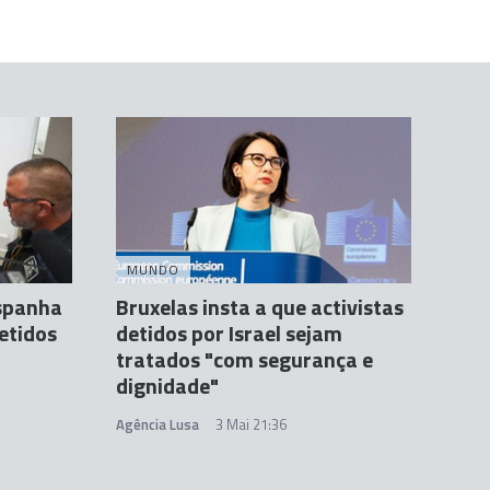
MUNDO
Espanha
Bruxelas insta a que activistas
detidos
detidos por Israel sejam
tratados "com segurança e
dignidade"
Agência Lusa
3 Mai 21:36