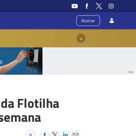
Assinar
×
PUB
da Flotilha
 semana
0