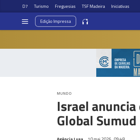
D7
Turismo
Freguesias
TSF Madeira
Iniciativas
Edição
Impressa
MUNDO
Israel anuncia
Global Sumud 
Agência Lusa
10 mai 2026
09:48