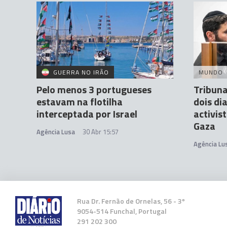
GUERRA NO IRÃO
MUNDO
Pelo menos 3 portugueses
Tribuna
estavam na flotilha
dois di
interceptada por Israel
activis
Gaza
Agência Lusa
30 Abr 15:57
Agência Lu
Rua Dr. Fernão de Ornelas, 56 - 3º
9054-514 Funchal, Portugal
291 202 300