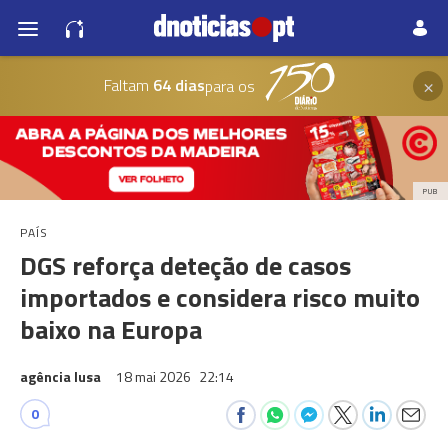
×
Faltam
64 dias
para os
PUB
PAÍS
DGS reforça deteção de casos
importados e considera risco muito
baixo na Europa
agência lusa
18 mai 2026
22:14
0