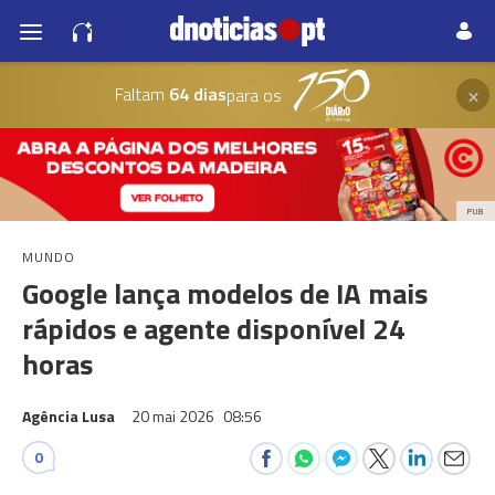
×
Faltam
64 dias
para os
PUB
MUNDO
Google lança modelos de IA mais
rápidos e agente disponível 24
horas
Agência Lusa
20 mai 2026
08:56
0