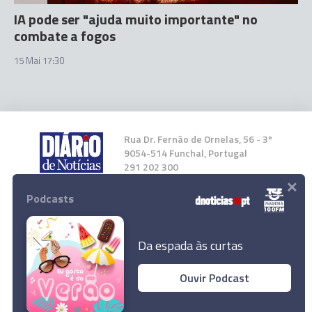
IA pode ser "ajuda muito importante" no
combate a fogos
15 Mai 17:30
Rua Dr. Fernão de Ornelas, 56 - 3º
9054-514 Funchal, Portugal
291 202 300
×
Podcasts
Instale a nossa App
Da espada às curtas
Ouvir Podcast
© 2026 Empresa Diário de Notícias, Lda.
Todos os direitos reservados.