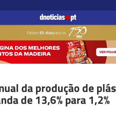
Faltam
65 dias
para os
nual da produção de plás
anda de 13,6% para 1,2%