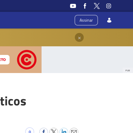
Assinar
×
PUB
ticos
0