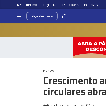
D7
Turismo
Freguesias
TSF Madeira
Iniciativas
Edição
Impressa
MUNDO
Crescimento a
circulares abr
Agência Lusa
20 mai 2026
02:22