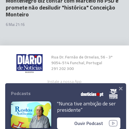
Montenegro diz contar com Marcelo no PSD e
promete não desiludir "histórica" Conceição
Monteiro
6 Mai 21:16
Rua Dr. Fernão de Ornelas, 56 - 3º
9054-514 Funchal, Portugal
291 202 300
Instale a nossa App
×
Podcasts
"Nunca tive ambição de ser
presidente”
© 2026 Empresa Diário de Notícias, Lda.
Ouvir Podcast
Todos os direitos reservados.