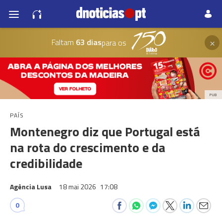
×
Faltam
63 dias
para os
PUB
PAÍS
Montenegro diz que Portugal está
na rota do crescimento e da
credibilidade
Agência Lusa
18 mai 2026
17:08
0