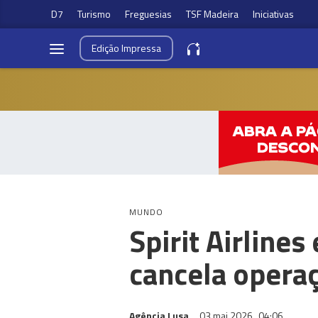
D7
Turismo
Freguesias
TSF Madeira
Iniciativas
Edição
Impressa
MUNDO
Spirit Airline
cancela opera
Agência Lusa
03 mai 2026
04:06