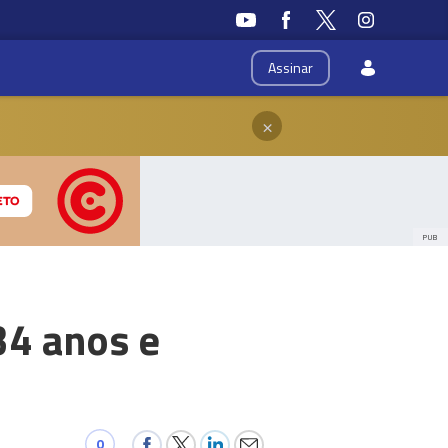
Assinar
×
PUB
34 anos e
0