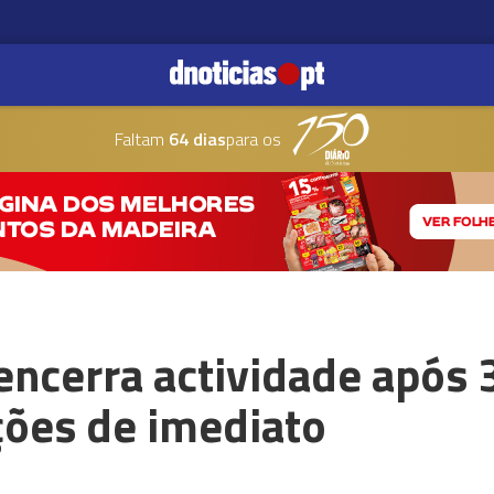
Faltam
64 dias
para os
s encerra actividade após 
ções de imediato