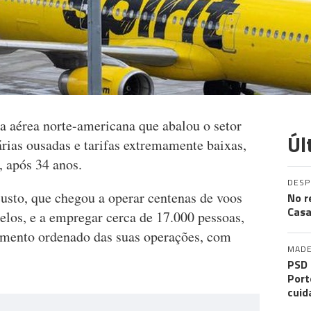
a aérea norte-americana que abalou o setor
Úl
rias ousadas e tarifas extremamente baixas,
, após 34 anos.
DES
custo, que chegou a operar centenas de voos
No r
Casa
elos, e a empregar cerca de 17.000 pessoas,
amento ordenado das suas operações, com
MADE
PSD 
Port
cuid