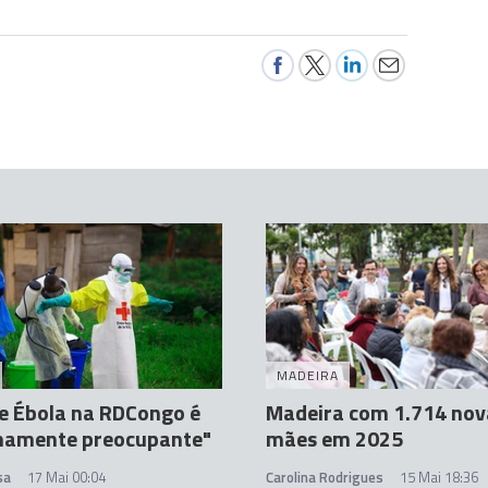
MADEIRA
e Ébola na RDCongo é
Madeira com 1.714 nov
mamente preocupante"
mães em 2025
sa
17 Mai 00:04
Carolina Rodrigues
15 Mai 18:36