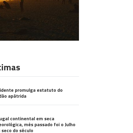
timas
idente promulga estatuto do
dão apátrida
ugal continental em seca
orológica, mês passado foi o Julho
 seco do século