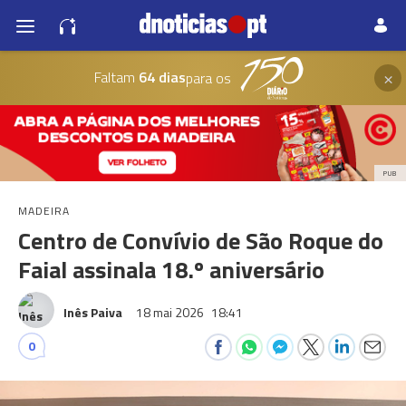
×
Faltam
64 dias
para os
PUB
MADEIRA
Centro de Convívio de São Roque do
Faial assinala 18.º aniversário
Inês Paiva
18 mai 2026
18:41
0