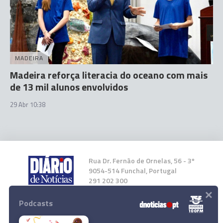
MADEIRA
Madeira reforça literacia do oceano com mais
de 13 mil alunos envolvidos
29 Abr 10:38
Rua Dr. Fernão de Ornelas, 56 - 3º
9054-514 Funchal, Portugal
291 202 300
×
Podcasts
Instale a nossa App