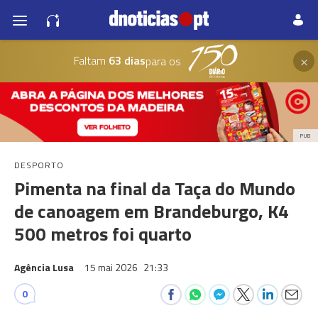
×
Faltam
63 dias
para os
PUB
DESPORTO
Pimenta na final da Taça do Mundo
de canoagem em Brandeburgo, K4
500 metros foi quarto
Agência Lusa
15 mai 2026
21:33
0