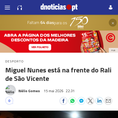
×
Faltam
64 dias
para os
PUB
DESPORTO
Miguel Nunes está na frente do Rali
de São Vicente
Nélio Gomes
15 mai 2026
22:31
0