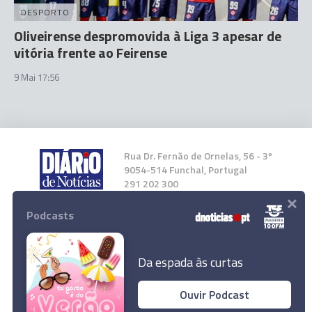
DESPORTO
Oliveirense despromovida à Liga 3 apesar de
vitória frente ao Feirense
9 Mai 17:56
Rua Dr. Fernão de Ornelas, 56 - 3º
9054-514 Funchal, Portugal
291 202 300
×
Podcasts
Instale a nossa App
Da espada às curtas
Ouvir Podcast
Proteção Civil em São Vicente reforçada com
© 2026 Empresa Diário de Notícias, Lda.