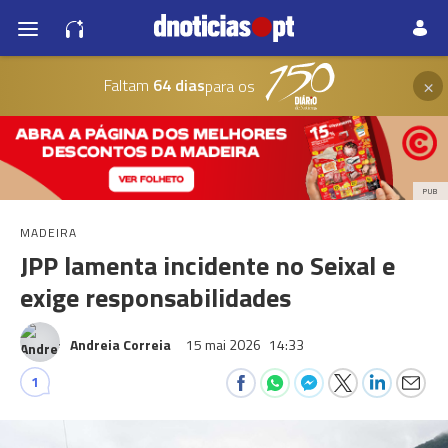
×
Faltam
64 dias
para os
PUB
MADEIRA
JPP lamenta incidente no Seixal e
exige responsabilidades
Andreia Correia
15 mai 2026
14:33
1