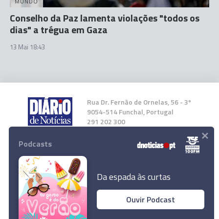
MUNDO
Conselho da Paz lamenta violações "todos os
dias" a trégua em Gaza
13 Mai 18:43
Rua Dr. Fernão de Ornelas, 56 - 3º
9054-514 Funchal, Portugal
291 202 300
×
Podcasts
Instale a nossa App
Da espada às curtas
Ouvir Podcast
© 2026 Empresa Diário de Notícias, Lda.