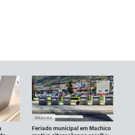
MADEIRA
a
Feriado municipal em Machico