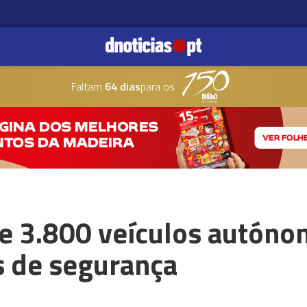
Faltam
64 dias
para os
 3.800 veículos autóno
s de segurança