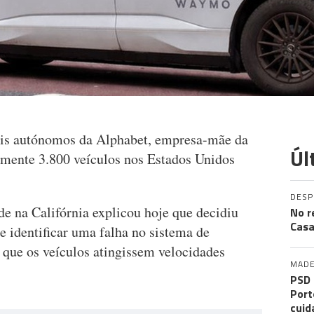
s autónomos da Alphabet, empresa-mãe da
Úl
amente 3.800 veículos nos Estados Unidos
DES
e na Califórnia explicou hoje que decidiu
No r
Casa
de identificar uma falha no sistema de
que os veículos atingissem velocidades
MADE
PSD 
Port
cuid