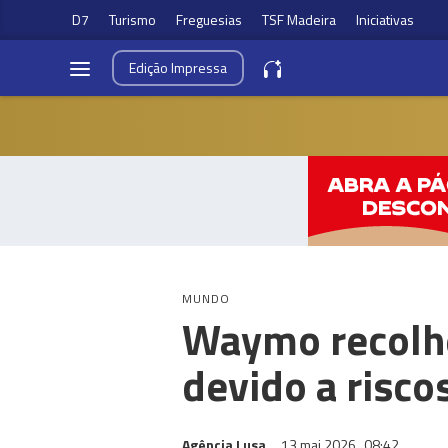
D7
Turismo
Freguesias
TSF Madeira
Iniciativas
Edição
Impressa
MUNDO
Waymo recolhe
devido a risco
Agência Lusa
13 mai 2026
08:42