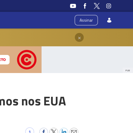
Assinar
×
PUB
mos nos EUA
1