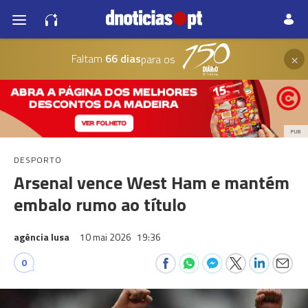
×
Faltam
66 dias
para os
PUB
DESPORTO
Arsenal vence West Ham e mantém
embalo rumo ao título
agência lusa
10 mai 2026
19:36
0