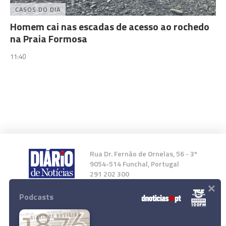
CASOS DO DIA
Homem cai nas escadas de acesso ao rochedo
na Praia Formosa
11:40
Rua Dr. Fernão de Ornelas, 56 - 3º
9054-514 Funchal, Portugal
291 202 300
×
Podcasts
Instale a nossa App