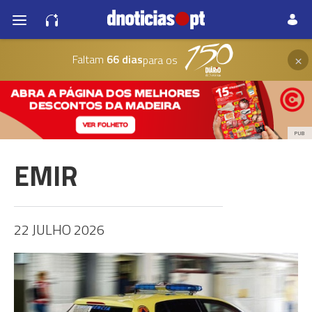
×
Faltam
66 dias
para os
PUB
EMIR
22 JULHO 2026