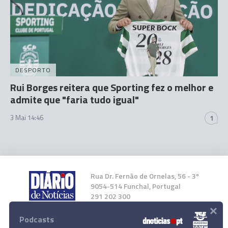
DESPORTO
Rui Borges reitera que Sporting fez o melhor e
admite que "faria tudo igual"
3 Mai 14:46
1
Rua Dr. Fernão de Ornelas, 56 - 3º
9054-514 Funchal, Portugal
291 202 300
×
Podcasts
Instale a nossa App