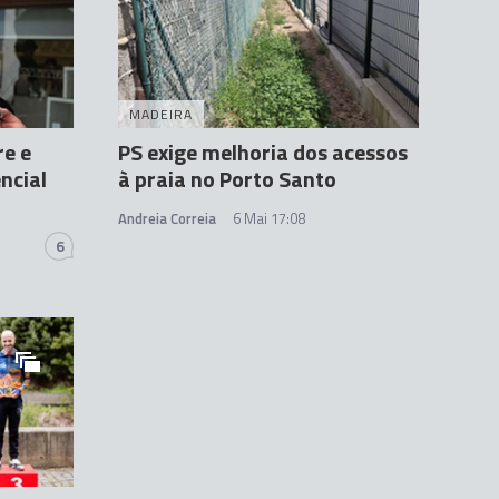
MADEIRA
re e
PS exige melhoria dos acessos
ncial
à praia no Porto Santo
Andreia Correia
6 Mai 17:08
6