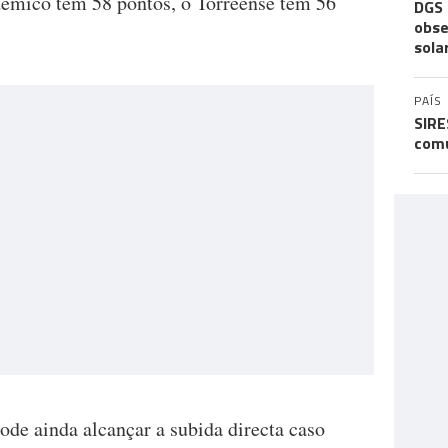
démico tem 58 pontos, o Torreense tem 56
DGS 
obse
sola
PAÍS
SIRE
comu
ode ainda alcançar a subida directa caso