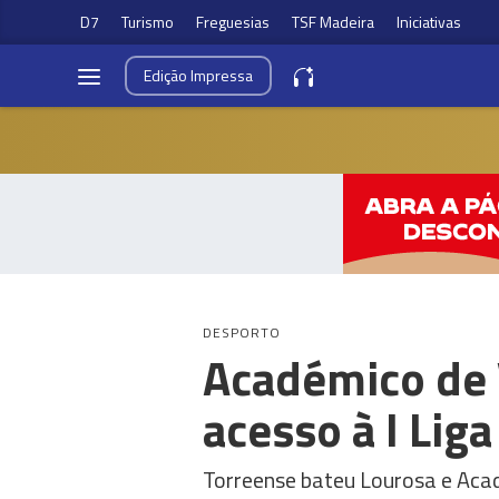
D7
Turismo
Freguesias
TSF Madeira
Iniciativas
Edição
Impressa
DESPORTO
Académico de 
acesso à I Liga
Torreense bateu Lourosa e Acad