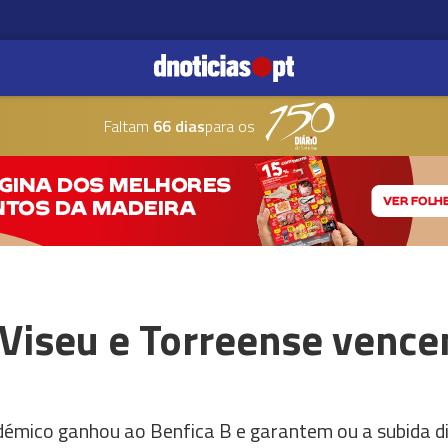
Faltam
66 dias
para os
Viseu e Torreense venc
émico ganhou ao Benfica B e garantem ou a subida di