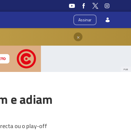
Assinar
×
PUB
em e adiam
recta ou o play-off