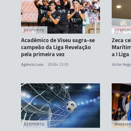
DESPORTO
DESPOR
Académico de Viseu sagra-se
Zeca ce
campeão da Liga Revelação
Maríti
pela primeira vez
a I Liga
Agência Lusa
28 Abr 22:05
Victor Hug
DESPORTO
MADEIR