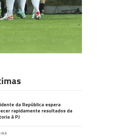
timas
idente da República espera
ecer rapidamente resultados da
toria à PJ
IRA