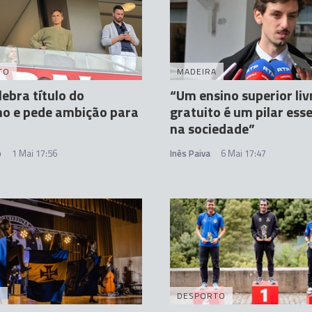
TO
MADEIRA
lebra título do
“Um ensino superior liv
mo e pede ambição para
gratuito é um pilar esse
na sociedade”
o
1 Mai 17:56
Inês Paiva
6 Mai 17:47
A
DESPORTO