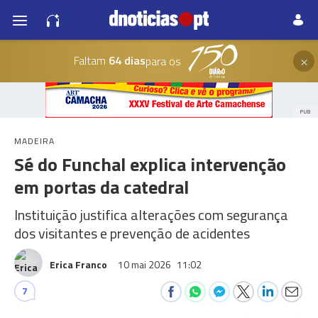
×
Faltam
64 dias
para os
PUB
MADEIRA
Sé do Funchal explica intervenção
em portas da catedral
Instituição justifica alterações com segurança
dos visitantes e prevenção de acidentes
Erica Franco
10 mai 2026
11:02
7