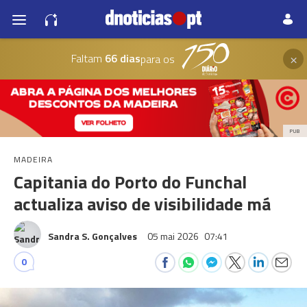
×
Faltam
66 dias
para os
PUB
MADEIRA
Capitania do Porto do Funchal
actualiza aviso de visibilidade má
Sandra S. Gonçalves
05 mai 2026
07:41
0