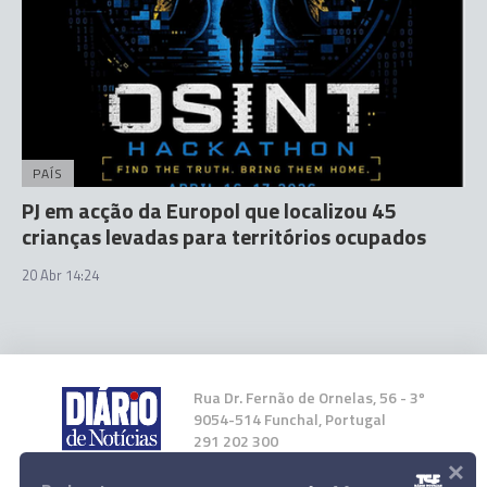
PAÍS
PJ em acção da Europol que localizou 45
crianças levadas para territórios ocupados
20 Abr 14:24
Rua Dr. Fernão de Ornelas, 56 - 3º
9054-514 Funchal, Portugal
291 202 300
×