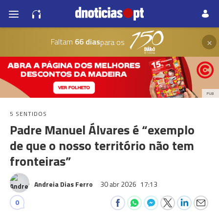
×
Faltam
66 dias
para os
PUB
5 SENTIDOS
Padre Manuel Álvares é “exemplo
de que o nosso território não tem
fronteiras”
Andreia Dias Ferro
30 abr 2026
17:13
0