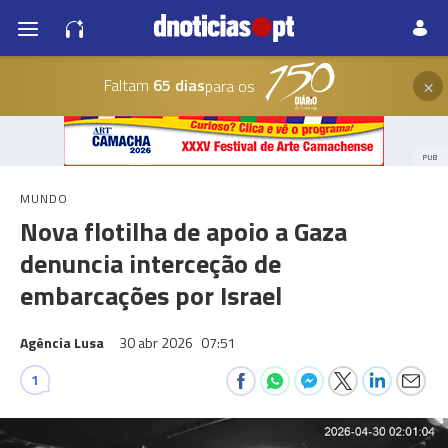
×
Faltam
65 dias
para os
PUB
MUNDO
Nova flotilha de apoio a Gaza
denuncia interceção de
embarcações por Israel
Agência Lusa
30 abr 2026
07:51
1