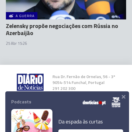
A GUERRA
Zelensky propõe negociações com Rússia no
Azerbaijão
25 Abr 15:26
Rua Dr. Fernão de Ornelas, 56 - 3º
9054-514 Funchal, Portugal
291 202 300
×
Podcasts
Instale a nossa App
Da espada às curtas