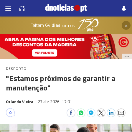
×
Faltam
64 dias
para os
PUB
DESPORTO
"Estamos próximos de garantir a
manutenção"
Orlando Vieira
27 abr 2026
17:01
0