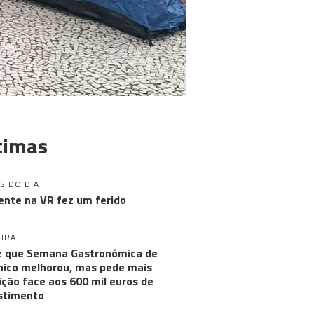
timas
S DO DIA
ente na VR fez um ferido
IRA
iz que Semana Gastronómica de
ico melhorou, mas pede mais
ção face aos 600 mil euros de
stimento