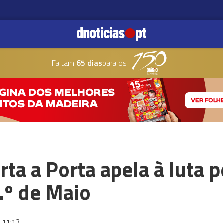
Faltam
65 dias
para os
a a Porta apela à luta pe
.º de Maio
11:13