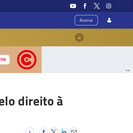
Assinar
×
PUB
lo direito à
2