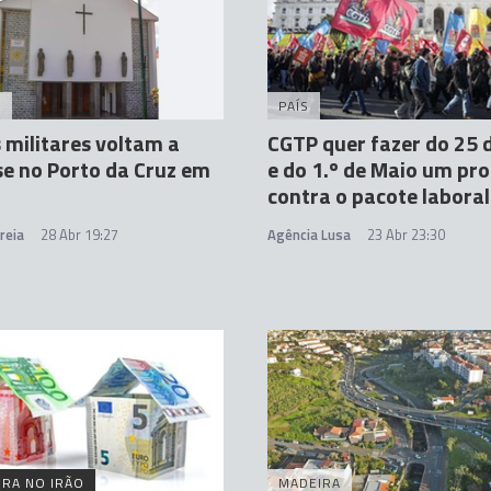
A
PAÍS
 militares voltam a
CGTP quer fazer do 25 d
se no Porto da Cruz em
e do 1.º de Maio um pr
contra o pacote laboral
reia
28 Abr 19:27
Agência Lusa
23 Abr 23:30
RA NO IRÃO
MADEIRA