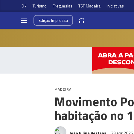
D7
Turismo
Freguesias
TSF Madeira
Iniciativas
Edição
Impressa
MADEIRA
Movimento Port
habitação no 1
João Filipe Pestana
29 abr 2026