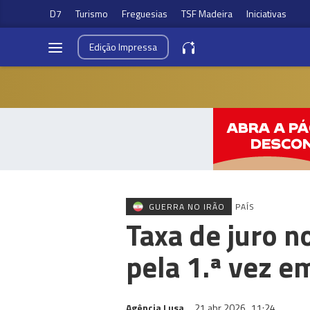
D7
Turismo
Freguesias
TSF Madeira
Iniciativas
Edição
Impressa
GUERRA NO IRÃO
PAÍS
Taxa de juro n
pela 1.ª vez e
Agência Lusa
21 abr 2026
11:24