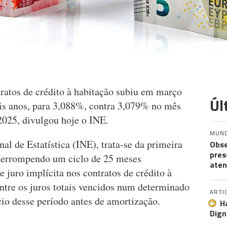
tratos de crédito à habitação subiu em março
Úl
is anos, para 3,088%, contra 3,079% no mês
025, divulgou hoje o INE.
MUN
al de Estatística (INE), trata-se da primeira
Obse
pres
nterrompendo um ciclo de 25 meses
aten
e juro implícita nos contratos de crédito à
 entre os juros totais vencidos num determinado
ARTI
cio desse período antes de amortização.
H
Dign