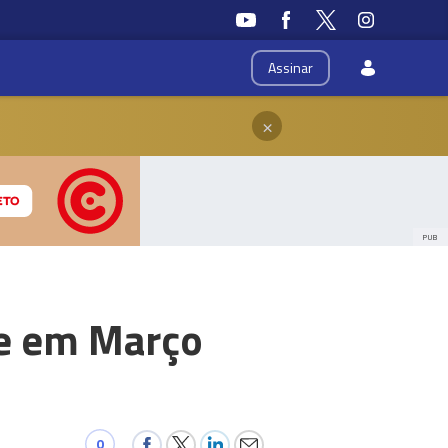
Assinar
×
PUB
be em Março
0