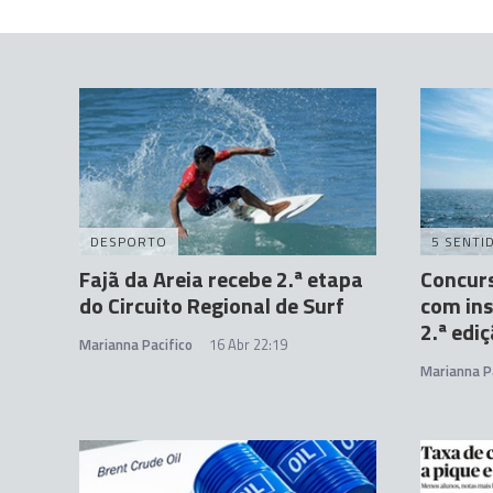
DESPORTO
5 SENTI
Fajã da Areia recebe 2.ª etapa
Concurs
do Circuito Regional de Surf
com ins
2.ª edi
Marianna Pacifico
16 Abr 22:19
Marianna P