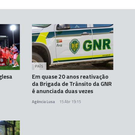
PAÍS
glesa
Em quase 20 anos reativação
da Brigada de Trânsito da GNR
é anunciada duas vezes
Agência Lusa
15 Abr 19:15