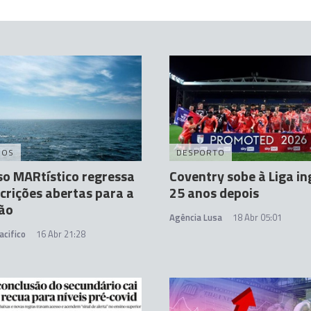
DOS
DESPORTO
o MARtístico regressa
Coventry sobe à Liga in
crições abertas para a
25 anos depois
ção
Agência Lusa
18 Abr 05:01
acifico
16 Abr 21:28