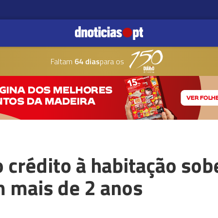
Faltam
64 dias
para os
o crédito à habitação so
m mais de 2 anos