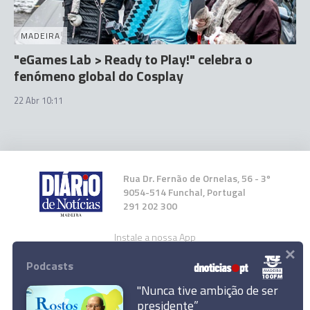
MADEIRA
"eGames Lab > Ready to Play!" celebra o
fenómeno global do Cosplay
22 Abr 10:11
Rua Dr. Fernão de Ornelas, 56 - 3º
9054-514 Funchal, Portugal
291 202 300
Instale a nossa App
×
Podcasts
"Nunca tive ambição de ser
presidente”