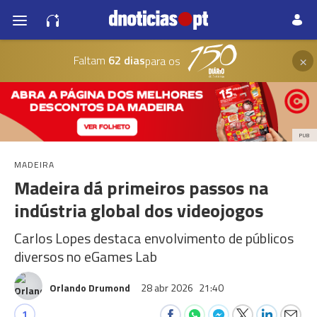
×
Faltam
62 dias
para os
PUB
MADEIRA
Madeira dá primeiros passos na
indústria global dos videojogos
Carlos Lopes destaca envolvimento de públicos
diversos no eGames Lab
Orlando Drumond
28 abr 2026
21:40
1