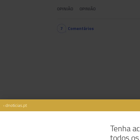
OPINIÃO
OPINIÃO
7
Comentários
‹ dnoticias.pt
Tenha ac
todos o
Rua Dr. Fernão de Ornelas, 56 - 3º