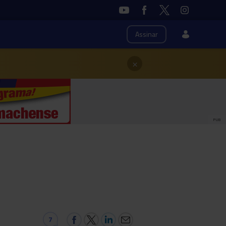
Assinar
×
PUB
7