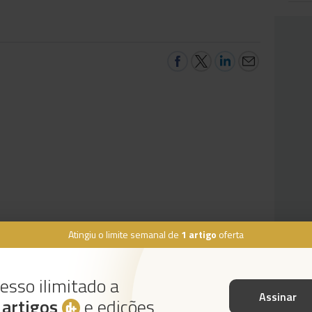
Atingiu o limite semanal de
1 artigo
oferta
esso ilimitado a
Assinar
s
artigos
e edições
Instale a nossa App