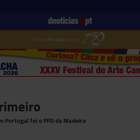
Faltam
65 dias
para os
rimeiro
em Portugal foi o PPD da Madeira