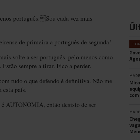
enos português.Sou cada vez mais
Úl
eirense de primeira a português de segunda!
CO
Gove
mais volte a ser português, pelo menos como
Agos
 Estão sempre a tirar. Fico a perder.
MADE
 com tudo o que defendo é definitiva. Não me
Mica
equi
 esta país.
com
os é AUTONOMIA, então desisto de ser
MADE
Cheg
vaga
Men