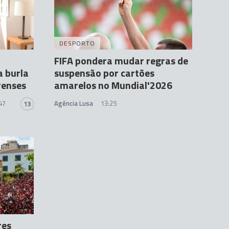
DESPORTO
FIFA pondera mudar regras de
a burla
suspensão por cartões
renses
amarelos no Mundial'2026
47
Agência Lusa
13:25
13
res