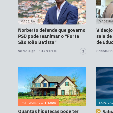
MADEIRA
MADEIR
Norberto defende que governo
Videoj
PSD pode reanimar o “Forte
sala de
São João Batista”
de Edu
Victor Hugo
18 Abr 09:18
Orlando D
2
PATROCINADO
E-LOAN
EXPLICA
Quantas hipotecas pode ter
Sabi