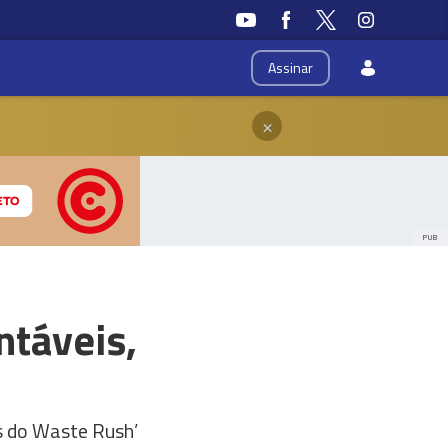
Assinar
×
PUB
ntáveis,
és do Waste Rush’