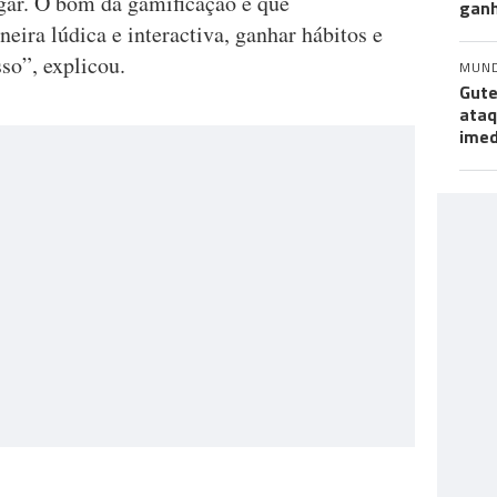
gar. O bom da gamificação é que
ganh
ira lúdica e interactiva, ganhar hábitos e
so”, explicou.
MUN
Gute
ataq
imed