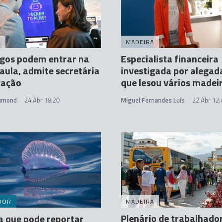
A
MADEIRA
ogos podem entrar na
Especialista financeira
 aula, admite secretária
investigada por alegad
cação
que lesou vários madei
rumond
24 Abr 18:20
Miguel Fernandes Luís
22 Abr 12:
DOR
MADEIRA
Plenário de trabalhado
a que pode reportar