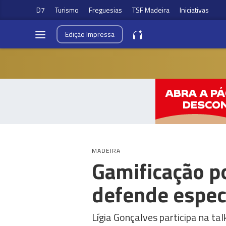
D7
Turismo
Freguesias
TSF Madeira
Iniciativas
Edição
Impressa
MADEIRA
Gamificação p
defende especi
Lígia Gonçalves participa na t