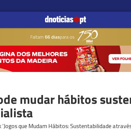
Faltam
66 dias
para os
ode mudar hábitos suste
alista
alk ‘Jogos que Mudam Hábitos: Sustentabilidade atrav