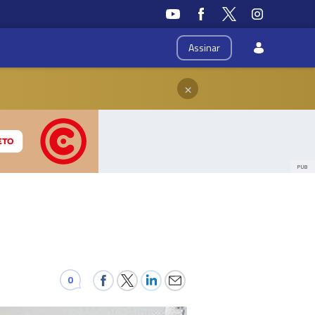
Assinar
×
PUB
0