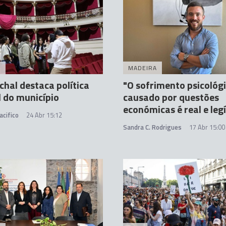
A
MADEIRA
chal destaca política
"O sofrimento psicológ
l do município
causado por questões
económicas é real e leg
acifico
24 Abr 15:12
Sandra C. Rodrigues
17 Abr 15:00