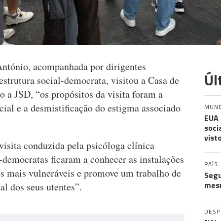
António, acompanhada por dirigentes
Úl
estrutura social-democrata, visitou a Casa de
 a JSD, “os propósitos da visita foram a
ocial e a desmistificação do estigma associado
MUN
EUA 
soci
vist
isita conduzida pela psicóloga clínica
l-democratas ficaram a conhecer as instalações
PAÍS
os mais vulneráveis e promove um trabalho de
Segu
mes
al dos seus utentes”.
DES