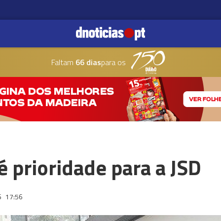
Faltam
66 dias
para os
 prioridade para a JSD
6
17:56