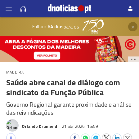
×
Faltam
64 dias
para os
PUB
MADEIRA
Saúde abre canal de diálogo com
sindicato da Função Pública
Governo Regional garante proximidade e análise
das reivindicações
Orlando Drumond
21 abr 2026
15:59
0