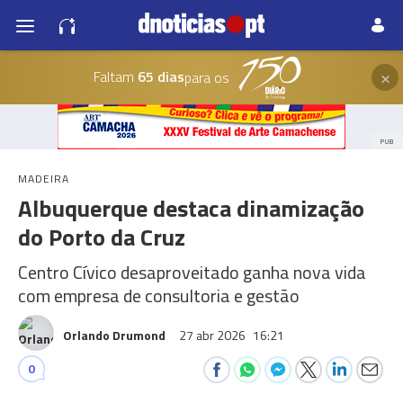
×
Faltam
65 dias
para os
PUB
MADEIRA
Albuquerque destaca dinamização
do Porto da Cruz
Centro Cívico desaproveitado ganha nova vida
com empresa de consultoria e gestão
Orlando Drumond
27 abr 2026
16:21
0