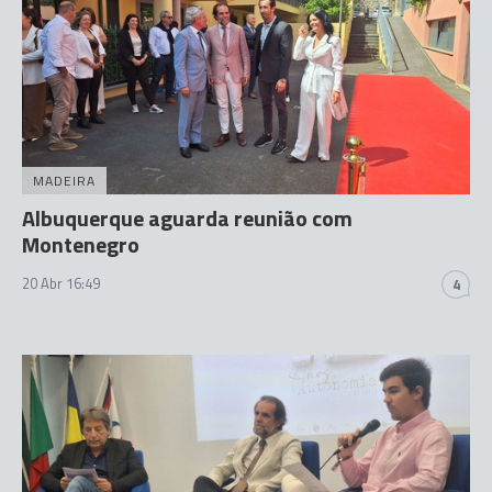
MADEIRA
Albuquerque aguarda reunião com
Montenegro
20 Abr 16:49
4