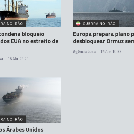
RA NO IRÃO
GUERRA NO IRÃO
condena bloqueio
Europa prepara plano 
" dos EUA no estreito de
desbloquear Ormuz se
Agência Lusa
15 Abr 10:33
sa
16 Abr 23:21
RA NO IRÃO
os Árabes Unidos