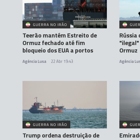
GUERRA NO IRÃO
GUER
Teerão mantém Estreito de
Rússia 
Ormuz fechado até fim
"ilegal
bloqueio dos EUA a portos
Ormuz
Agência Lusa
22 Abr 19:43
Agência Lu
GUERRA NO IRÃO
GUER
Trump ordena destruição de
Emirad