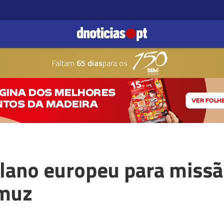
Faltam
65 dias
para os
plano europeu para missã
rmuz