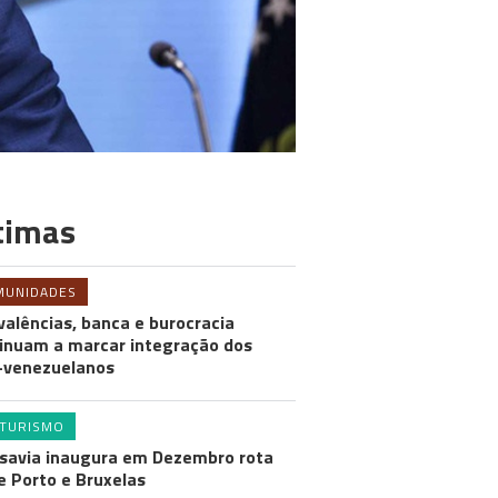
timas
MUNIDADES
valências, banca e burocracia
inuam a marcar integração dos
-venezuelanos
TURISMO
savia inaugura em Dezembro rota
e Porto e Bruxelas