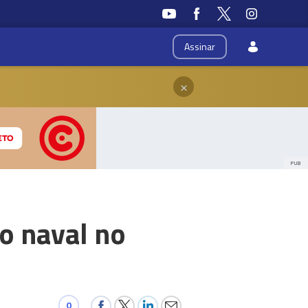
Assinar
×
PUB
o naval no
0