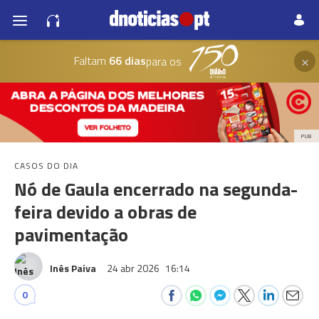
×
Faltam
66 dias
para os
PUB
CASOS DO DIA
Nó de Gaula encerrado na segunda-
feira devido a obras de
pavimentação
Inês Paiva
24 abr 2026
16:14
0