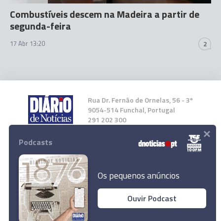
Combustíveis descem na Madeira a partir de
segunda-feira
17 Abr 13:20
2
Rua Dr. Fernão de Ornelas, 56 - 3º
9054-514 Funchal, Portugal
291 202 300
×
Podcasts
Instale a nossa App
Os pequenos anúncios
Ouvir Podcast
© 2026 Empresa Diário de Notícias, Lda.
Todos os direitos reservados.