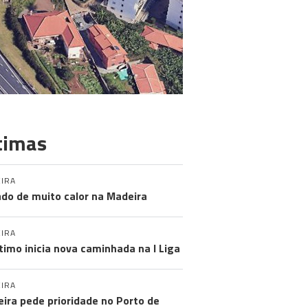
timas
IRA
do de muito calor na Madeira
IRA
timo inicia nova caminhada na I Liga
IRA
ira pede prioridade no Porto de