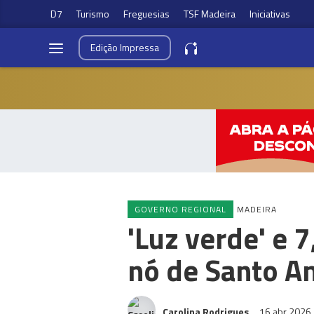
D7
Turismo
Freguesias
TSF Madeira
Iniciativas
Edição
Impressa
GOVERNO REGIONAL
MADEIRA
'Luz verde' e 
nó de Santo A
Carolina Rodrigues
16 abr 2026