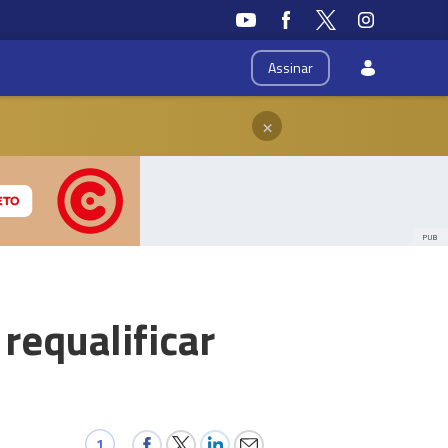
Assinar
×
PUB
 requalificar
1