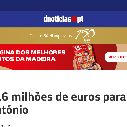
Faltam
64 dias
para os
7,6 milhões de euros para
ntónio
17:01