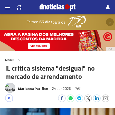
×
Faltam
66 dias
para os
PUB
MADEIRA
IL critica sistema "desigual" no
mercado de arrendamento
Marianna Pacifico
24 abr 2026
17:51
0