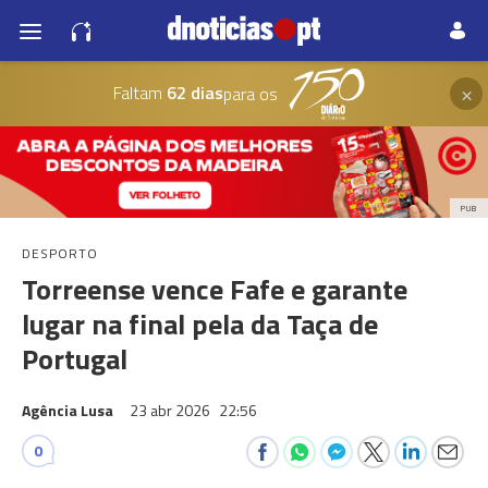
×
Faltam
62 dias
para os
PUB
DESPORTO
Torreense vence Fafe e garante
lugar na final pela da Taça de
Portugal
Agência Lusa
23 abr 2026
22:56
0