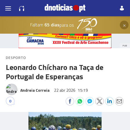
×
Faltam
65 dias
para os
PUB
DESPORTO
Leonardo Chícharo na Taça de
Portugal de Esperanças
Andreia Correia
22 abr 2026
15:19
0