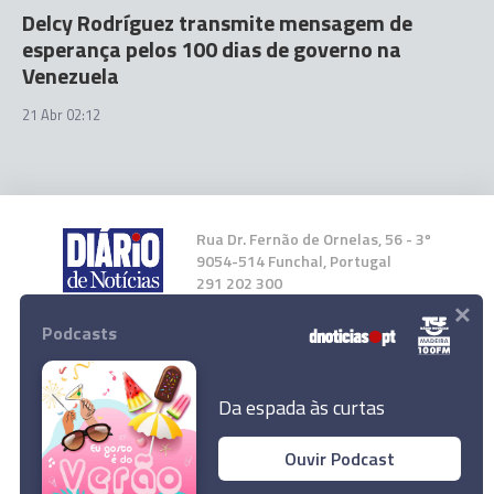
Delcy Rodríguez transmite mensagem de
esperança pelos 100 dias de governo na
Venezuela
21 Abr 02:12
Rua Dr. Fernão de Ornelas, 56 - 3º
9054-514 Funchal, Portugal
291 202 300
×
Podcasts
Instale a nossa App
Da espada às curtas
Ouvir Podcast
© 2026 Empresa Diário de Notícias, Lda.