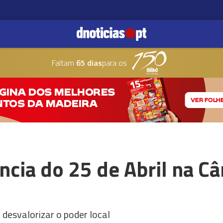
Faltam
65 dias
para os
ência do 25 de Abril na C
desvalorizar o poder local