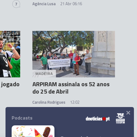
Agência Lusa
21 Abr 06:16
7
MADEIRA
á jogado
ARPIRAM assinala os 52 anos
do 25 de Abril
Carolina Rodrigues
12:02
×
Podcasts