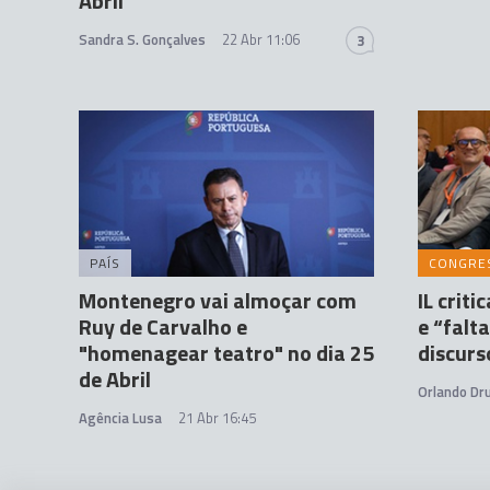
Abril"
Sandra S. Gonçalves
22 Abr 11:06
3
PAÍS
CONGRE
Montenegro vai almoçar com
IL crit
Ruy de Carvalho e
e “falt
"homenagear teatro" no dia 25
discurs
de Abril
Orlando D
Agência Lusa
21 Abr 16:45