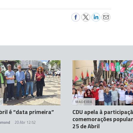
A
MADEIRA
bril é “data primeira”
CDU apela à participaç
comemorações popular
rumond
20 Abr 12:52
25 de Abril