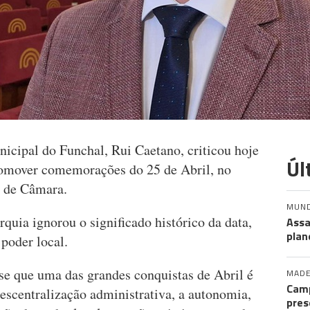
cipal do Funchal, Rui Caetano, criticou hoje
Úl
romover comemorações do 25 de Abril, no
o de Câmara.
MUN
rquia ignorou o significado histórico da data,
Assa
plan
 poder local.
e que uma das grandes conquistas de Abril é
MADE
Camp
escentralização administrativa, a autonomia,
pres