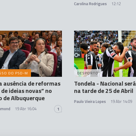
Carolina Rodrigues
12:12
SSO DO PSD-M
DESPORTO
ica ausência de reformas
Tondela - Nacional ser
a de ideias novas” no
na tarde de 25 de Abril
o de Albuquerque
Paulo Vieira Lopes
19 Abr 14:09
rumond
19 Abr 16:04
1