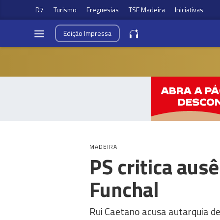
D7
Turismo
Freguesias
TSF Madeira
Iniciativas
Edição
Impressa
MADEIRA
PS critica aus
Funchal
Rui Caetano acusa autarquia de 