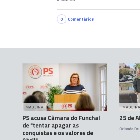
0
Comentários
MADEIRA
MADEIR
PS acusa Câmara do Funchal
25 de A
de "tentar apagar as
Orlando D
conquistas e os valores de