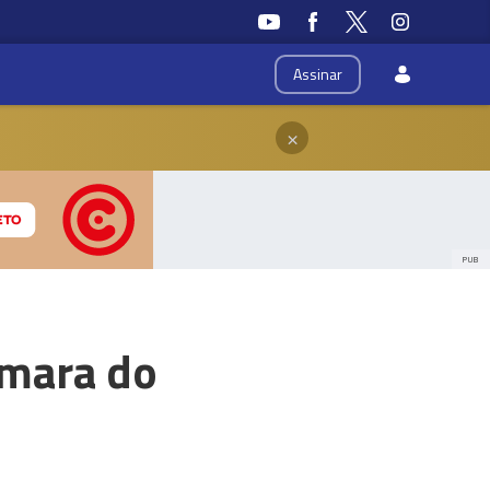
Assinar
×
PUB
âmara do