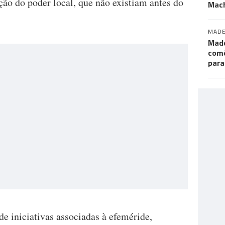
ão do poder local, que não existiam antes do
Mac
MADE
Made
comé
para
e iniciativas associadas à efeméride,