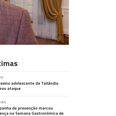
timas
DO
ssino adolescente da Tailândia
eou ataque
IRA
anha de prevenção marcou
ença na Semana Gastronómica de