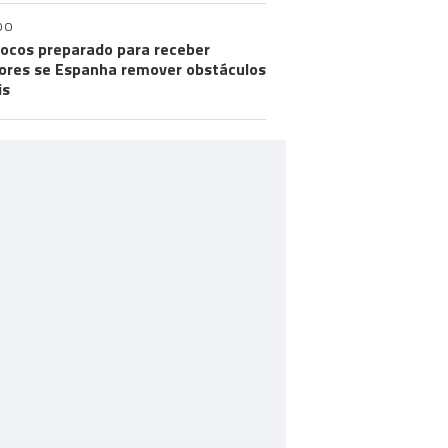
DO
ocos preparado para receber
res se Espanha remover obstáculos
is