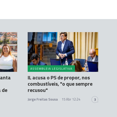
ASSEMBLEIA LEGISLATIVA
Santa
IL acusa o PS de propor, nos
combustíveis, "o que sempre
a de
recusou"
Jorge Freitas Sousa
15 Abr 12:24
3