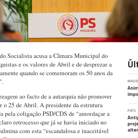
do Socialista acusa a Câmara Municipal do
Úl
quistas e os valores de Abril e de desprezar a
isamente quando se comemoram os 50 anos da
".
MADE
Anim
impo
 reagem ao facto de a autarquia não promover
r o 25 de Abril. A presidente da estrutura
PAÍS
ada pela coligação PSD/CDS de “amordaçar a
Anti
laro retrocesso que já se havia iniciado no
proj
alte
 culmina com esta “escandalosa e inaceitável