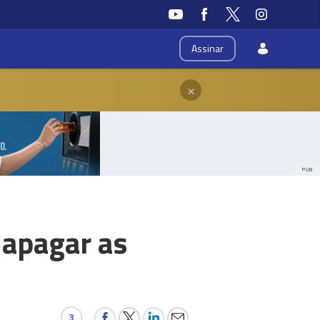
Assinar
×
PUB
 apagar as
3