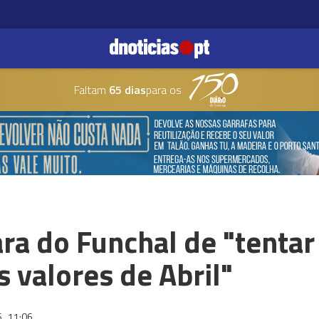
Faltam
65 dias
para os
a do Funchal de "tentar
s valores de Abril"
6
11:06