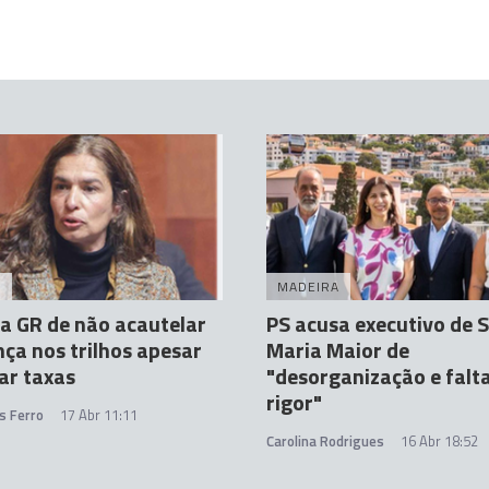
A
MADEIRA
a GR de não acautelar
PS acusa executivo de 
ça nos trilhos apesar
Maria Maior de
ar taxas
"desorganização e falt
rigor"
s Ferro
17 Abr 11:11
Carolina Rodrigues
16 Abr 18:52