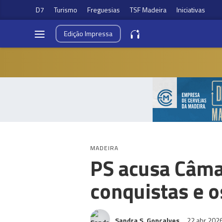
D7
Turismo
Freguesias
TSF Madeira
Iniciativas
Edição
Impressa
MADEIRA
PS acusa Câmar
conquistas e o
Sandra S. Gonçalves
22 abr 202