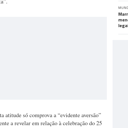
ta”.
MUN
Marr
meno
lega
ta atitude só comprova a “evidente aversão”
nte a revelar em relação à celebração do 25