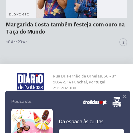
DESPORTO
Margarida Costa também festeja com ouro na
Taça do Mundo
18 Abr 23:47
2
Rua Dr. Fernão de Ornelas, 56 - 3º
9054-514 Funchal, Portugal
291 202 300
×
Podcasts
Instale a nossa App
Da espada às curtas