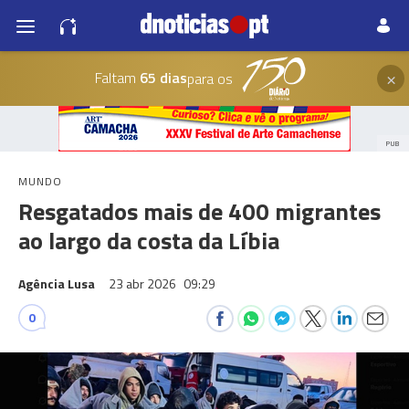
×
Faltam
65 dias
para os
PUB
MUNDO
Resgatados mais de 400 migrantes
ao largo da costa da Líbia
Agência Lusa
23 abr 2026
09:29
0