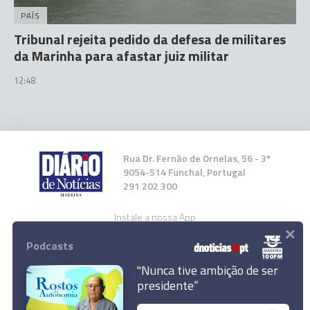
PAÍS
Tribunal rejeita pedido da defesa de militares
da Marinha para afastar juiz militar
12:48
Rua Dr. Fernão de Ornelas, 56 - 3º
9054-514 Funchal, Portugal
291 202 300
Instale a nossa App
×
Podcasts
"Nunca tive ambição de ser
presidente”