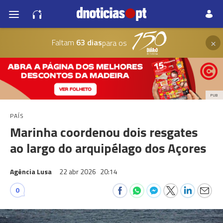
×
Faltam
63 dias
para os
PUB
PAÍS
Marinha coordenou dois resgates
ao largo do arquipélago dos Açores
Agência Lusa
22 abr 2026
20:14
0