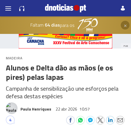
×
Faltam
64 dias
para os
PUB
MADEIRA
Alunos e Delta dão as mãos (e os
pires) pelas lapas
Campanha de sensibilização une esforços pela
defesa destas espécies
Paula Henriques
22 abr 2026
10:57
4