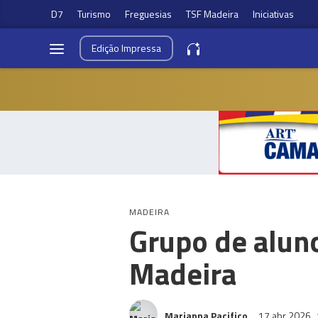
D7
Turismo
Freguesias
TSF Madeira
Iniciativas
Edição
Impressa
MADEIRA
Grupo de alun
Madeira
Marianna Pacifico
17 abr 2026