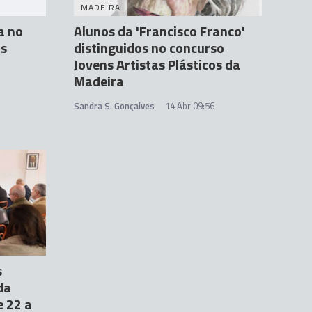
MADEIRA
a no
Alunos da 'Francisco Franco'
as
distinguidos no concurso
Jovens Artistas Plásticos da
Madeira
Sandra S. Gonçalves
14 Abr 09:56
s
da
e 22 a