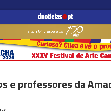
Faltam
64 dias
para os
os e professores da Ama
18:01