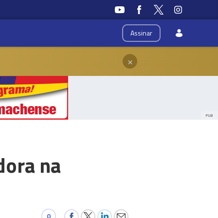
Assinar
×
PUB
dora na
0