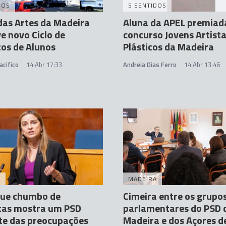
DOS
5 SENTIDOS
das Artes da Madeira
Aluna da APEL premiad
 novo Ciclo de
concurso Jovens Artist
os de Alunos
Plásticos da Madeira
acifico
14 Abr 17:33
Andreia Dias Ferro
14 Abr 13:46
A
MADEIRA
que chumbo de
Cimeira entre os grupo
tas mostra um PSD
parlamentares do PSD 
te das preocupações
Madeira e dos Açores d