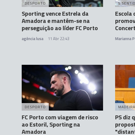
DESPORTO
5 SENTI
Sporting vence Estrela da
Escola 
Amadora e mantém-se na
promove
perseguição ao líder FC Porto
Concert
agência lusa
11 Abr 22:43
Marianna P
DESPORTO
MADEIR
FC Porto com viagem de risco
PS diz 
ao Estoril, Sporting na
propos
Amadora
"distan