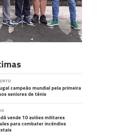
timas
PORTO
ugal campeão mundial pela primeira
nos seniores de ténis
DO
dá vende 10 aviões militares
ules para combater incêndios
estais