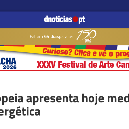
Faltam
64 dias
para os
peia apresenta hoje med
ergética