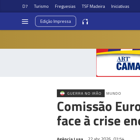
D7
Turismo
Freguesias
TSF Madeira
Iniciativas
Edição
Impressa
GUERRA NO IRÃO
MUNDO
Comissão Euro
face à crise en
Agència Lusa
22 abr 2026
07:54