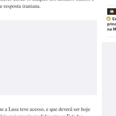
e resposta iraniana.
E
prin
na M
 a Lusa teve acesso, e que deverá ser hoje