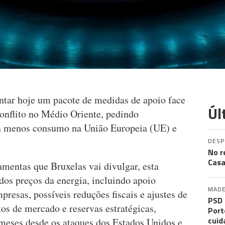
ntar hoje um pacote de medidas de apoio face
Úl
conflito no Médio Oriente, pedindo
ara menos consumo na União Europeia (UE) e
DES
No r
Casa
amentas que Bruxelas vai divulgar, esta
dos preços da energia, incluindo apoio
MADE
resas, possíveis reduções fiscais e ajustes de
PSD 
tos de mercado e reservas estratégicas,
Port
cuid
meses desde os ataques dos Estados Unidos e