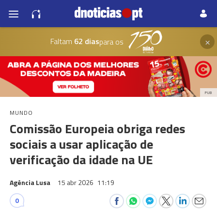
×
Faltam
62 dias
para os
PUB
MUNDO
Comissão Europeia obriga redes
sociais a usar aplicação de
verificação da idade na UE
Agência Lusa
15 abr 2026
11:19
0