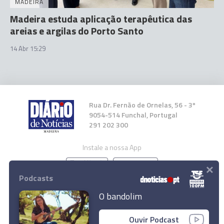
MADEIRA
Madeira estuda aplicação terapêutica das
areias e argilas do Porto Santo
14 Abr 15:29
Rua Dr. Fernão de Ornelas, 56 - 3º
9054-514 Funchal, Portugal
291 202 300
Instale a nossa App
×
Podcasts
O bandolim
© 2026 Empresa Diário de Notícias, Lda.
Ouvir Podcast