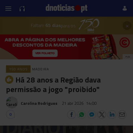
×
Faltam
65 dias
para os
PUB
150 ANOS
MADEIRA
Há 28 anos a Região dava
permissão a jogo "proibido"
Carolina Rodrigues
21 abr 2026
14:00
0