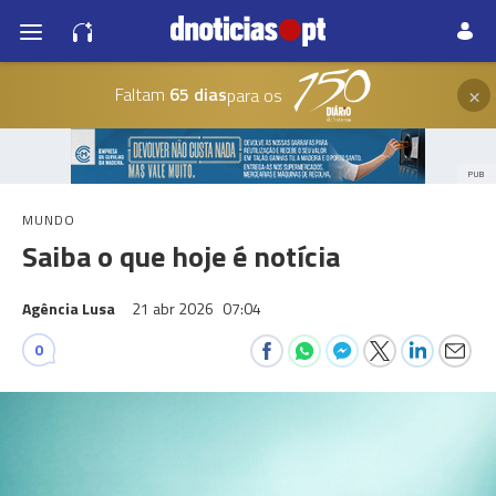
×
Faltam
65 dias
para os
PUB
MUNDO
Saiba o que hoje é notícia
Agência Lusa
21 abr 2026
07:04
0