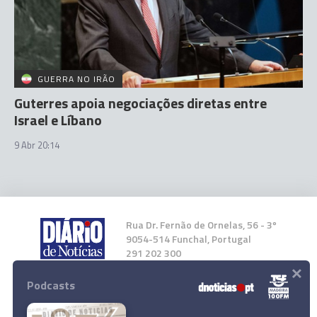
GUERRA NO IRÃO
Guterres apoia negociações diretas entre
Israel e Líbano
9 Abr 20:14
Rua Dr. Fernão de Ornelas, 56 - 3º
9054-514 Funchal, Portugal
291 202 300
×
Podcasts
Instale a nossa App