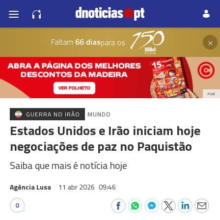
×
Faltam
66 dias
para os
PUB
GUERRA NO IRÃO
MUNDO
Estados Unidos e Irão iniciam hoje
negociações de paz no Paquistão
Saiba que mais é notícia hoje
Agência Lusa
11 abr 2026
09:46
0