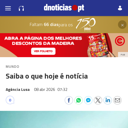
×
Faltam
66 dias
para os
PUB
MUNDO
Saiba o que hoje é notícia
Agência Lusa
08 abr 2026
07:32
0