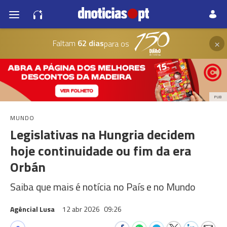
×
Faltam
62 dias
para os
PUB
MUNDO
Legislativas na Hungria decidem
hoje continuidade ou fim da era
Orbán
Saiba que mais é notícia no País e no Mundo
Agêncial Lusa
12 abr 2026
09:26