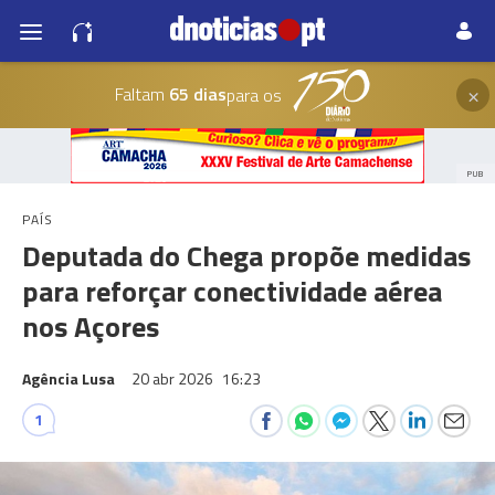
×
Faltam
65 dias
para os
PUB
PAÍS
Deputada do Chega propõe medidas
para reforçar conectividade aérea
nos Açores
Agência Lusa
20 abr 2026
16:23
1